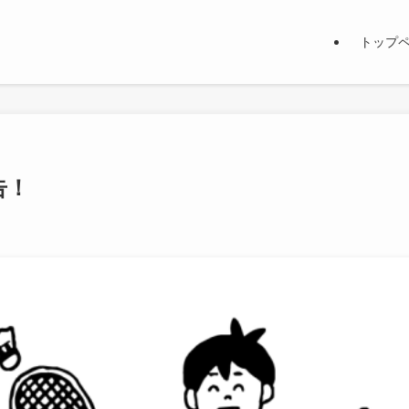
トップ
告！